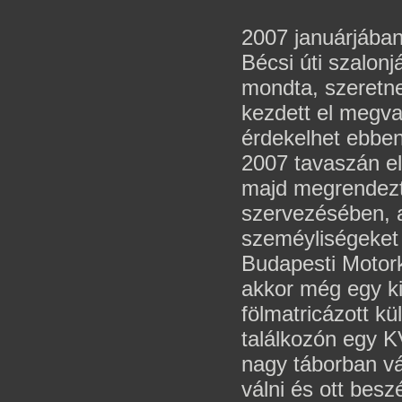
2007 januárjába
Bécsi úti szalonj
mondta, szeretne 
kezdett el megva
érdekelhet ebben
2007 tavaszán el
majd megrendezt
szervezésében, 
szeméyliségeket 
Budapesti Motork
akkor még egy ki
fölmatricázott kü
találkozón egy KV 
nagy táborban vá
válni és ott besz