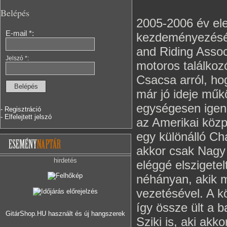
Belépés
2005-2006 év ele
E-mail *:
kezdeményezésére
and Riding Associ
Jelszó *:
motoros találkoz
Csacsa arról, hog
már jó ideje műk
egységesen igen 
- Regisztráció
- Elfelejtett jelszó
az Amerikai közp
egy különálló Ch
akkor csak Nagy 
hirdetés
eléggé elszigetel
néhányan, akik m
vezetésével. A k
így össze ült a b
GitárShop.HU használt és új hangszerek
Sziki is, aki akko