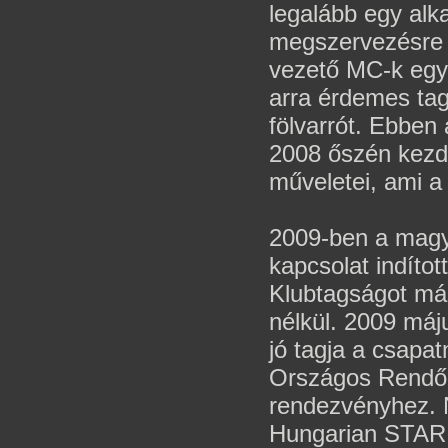
legalább egy alk
megszervezésre 
vezető MC-k egy
arra érdemes tag
fölvarrót. Ebben
2008 őszén kezd
műveletei, ami a
2009-ben a magya
kapcsolat indítot
Klubtagságot már
nélkül. 2009 máju
jó tagja a csapat
Országos Rendőrn
rendezvényhez. 
Hungarian STAR 