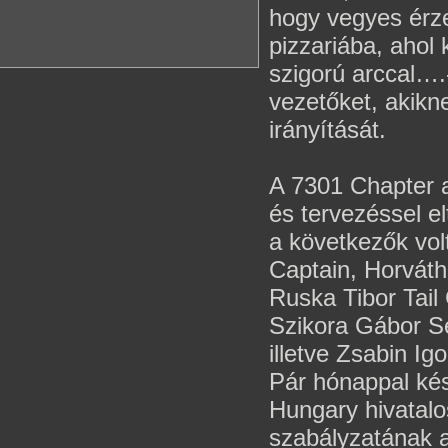
hogy vegyes érze
pizzariába, ahol
szigorú arccal….
vezetőket, akikn
irányítását.
A 7301 Chapter a
és tervezéssel elt
a következők vol
Captain, Horváth
Ruska Tibor Tail
Szikora Gábor Se
illetve Zsabin Ig
Pár hónappal ké
Hungary hivatalo
szabályzatának a