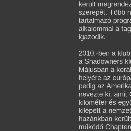
került megrendez
szerepét. Több n
tartalmazó progr
alkalommal a tag
igazodik.
2010.-ben a klub
a Shadowners klu
Májusban a koráb
helyére az európ
pedig az Amerika
nevezte ki, amit 
kilométer és együ
kilépett a nemze
hazánkban kerül
működő Chaptere