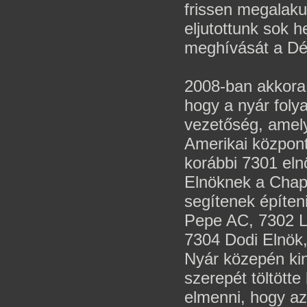
frissen megalakul
eljutottunk sok 
meghívását a Dél
2008-ban akkora
hogy a nyár foly
vezetőség, amely
Amerikai központ 
korábbi 7301 eln
Elnöknek a Chapt
segítenek építen
Pepe AC, 7302 Li
7304 Dodi Elnök
Nyár közepén kin
szerepét töltött
elmenni, hogy a