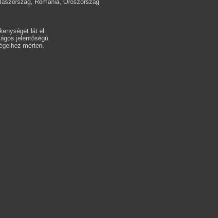
Olaszország, Románia, Oroszország
enységet lát el.
gos jelentőségú.
égeihez mérten.