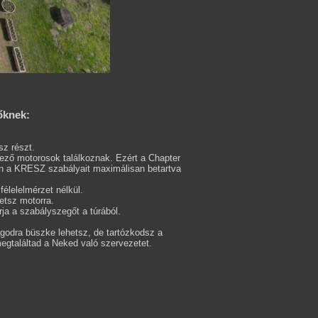
őknek:
sz részt.
ező motorosok találkoznak. Ezért a Chapter
an a KRESZ szabályait maximálisan betartva
élelelmérzet nélkül.
etsz motorra.
rja a szabályszegőt a túrából.
godra büszke lehetsz, de tartózkodsz a
egtaláltad a Neked való szervezetet.