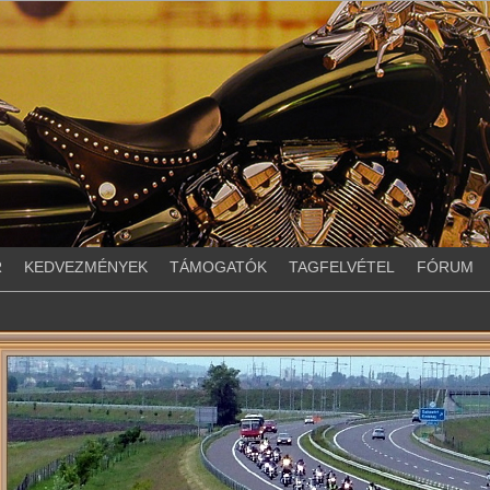
R
KEDVEZMÉNYEK
TÁMOGATÓK
TAGFELVÉTEL
FÓRUM