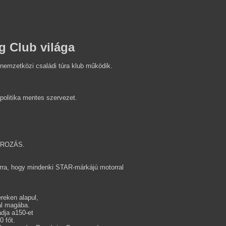
g Club világa
 nemzetközi családi túra klub működik.
politika mentes szervezet.
TOROZÁS.
rra, hogy mindenki STAR-márkájú motorral
reken alapul,
al magába.
dja a150-et
 főt.