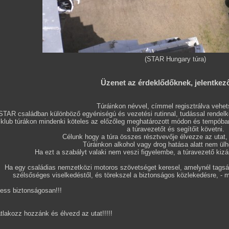
(STAR Hungary túra)
Üzenet az érdeklődőknek, jelentkez
Túráinkon névvel, címmel regisztrálva vehet
STAR családban különböző egyéniségú és vezetési rutinnal, tudással rendelk
 klub túrákon mindenki köteles az előzőleg meghatározott módon és tempób
a túravezetőt és segítőit követni.
Célunk hogy a túra összes résztvevője élvezze az utat, f
Túráinkon alkohol vagy drog hatása alatt nem ülh
Ha ezt a szabályt valaki nem veszi figyelembe, a túravezető kizá
Ha egy családias nemzetközi motoros szövetséget keresel, amelynél tagsá
szélsőséges viselkedéstől, és törekszel a biztonságos közlekedésre, - m
ess biztonságosan!!!
tlakozz hozzánk és élvezd az utat!!!!!