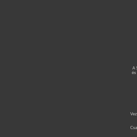
A 
és
Vez
Csa