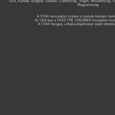
USA, Kanada, Bulgária, Szerbia, Csehország, Anglia, Horvátország, 
Magyarország
.
A STAR nemzetközi szinten is komoly karitatív tevék
Az USA-ban a FEED THE CHILDREN mozgalom orszá
A STAR Hungary a Bárka Alapítványt segíti lehetős