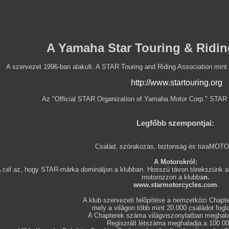
A Yamaha Star Touring & Ridin
A szervezet 1996-ban alakult. A STAR Touring and Riding Association mint
http://www.startouring.org
Az "Official STAR Organization of Yamaha Motor Corp." STAR 
Legfőbb szempontjai:
Család, szórakozás, biztonság és túraMO
A Motorokról:
 cél az, hogy STAR-márka domináljon a klubban.
Hosszú távon törekszünk a
motorozzon a klubba
n.
www.starmotorcycles.com
A klub szervezeti felőpítése a nemzetközi Chapte
mely a világon több mint 20.000 családot fogl
A Chapterek száma világviszonylatban meghala
Regiszrált létszáma meghaladja a 100 000